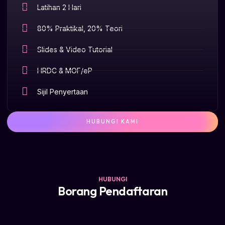
Latihan 2 Hari
80% Praktikal, 20% Teori
Slides & Video Tutorial
HRDC & MOF/eP
Sijil Penyertaan
HUBUNGI KAMI
HUBUNGI
Borang Pendaftaran